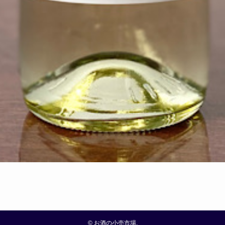
©
お酒の小売市場.