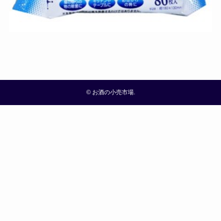
©
お酒の小売市場.