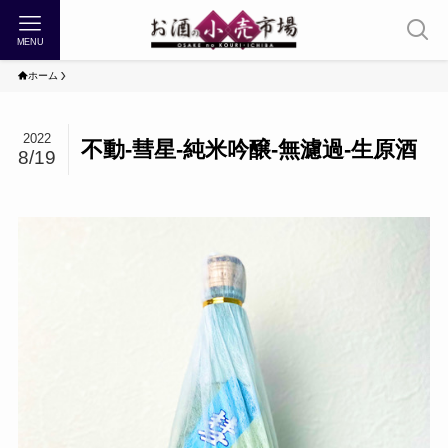
MENU
ホーム
2022
不動-彗星-純米吟醸-無濾過-生原酒
8/19