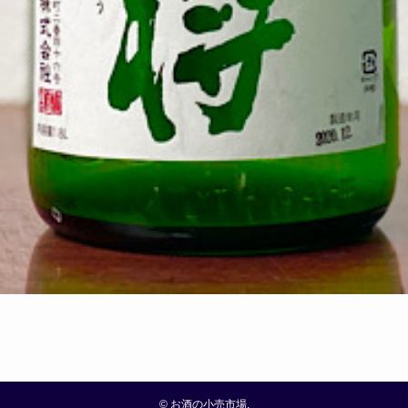
©
お酒の小売市場.