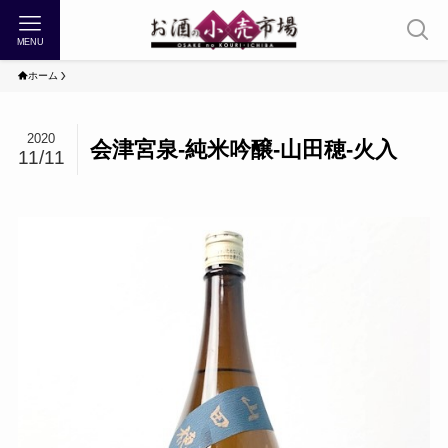
MENU
ホーム
2020
会津宮泉-純米吟醸-山田穂-火入
11/11