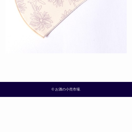
©
お酒の小売市場.