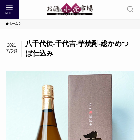
MENU
ホーム
八千代伝-千代吉-芋焼酎-総かめつ
2021
7/28
ぼ仕込み