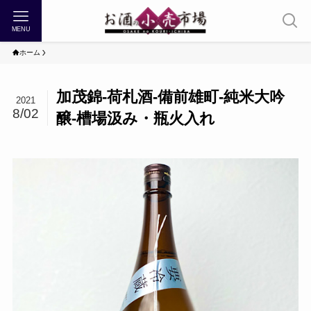
MENU
ホーム
加茂錦-荷札酒-備前雄町-純米大吟
2021
8/02
醸-槽場汲み・瓶火入れ