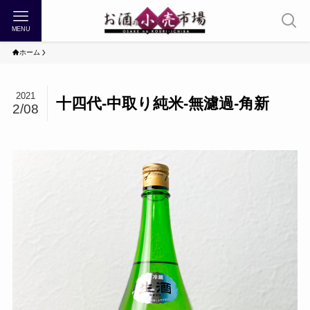
MENU
ホーム
2021
十四代-中取り純米-無濾過-角新
2/08