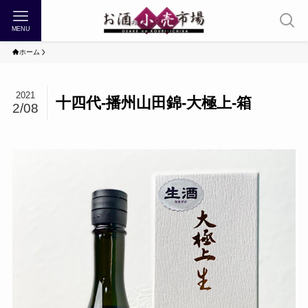
MENU
ホーム
2021
十四代-播州山田錦-大極上-箱
2/08