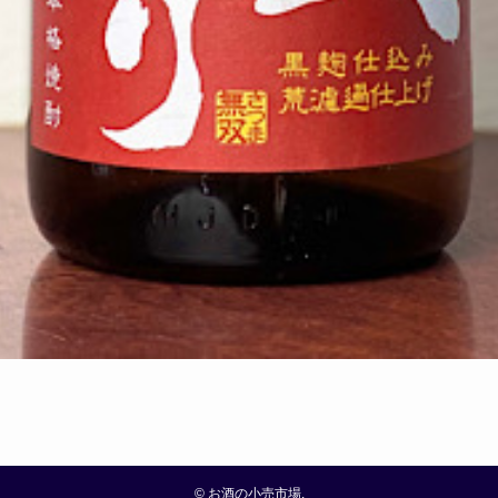
©
お酒の小売市場.