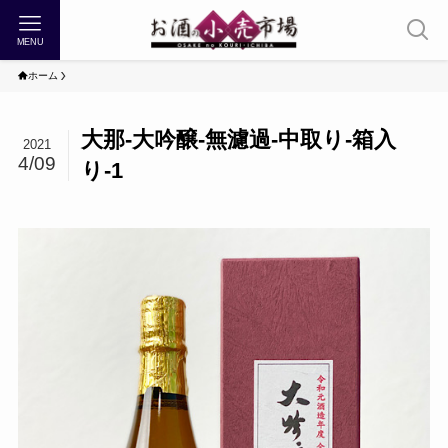
MENU
ホーム
大那-大吟醸-無濾過-中取り-箱入
2021
4/09
り-1