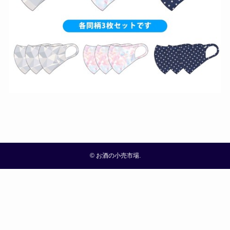
©
お酒の小売市場.