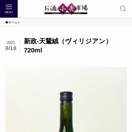
MENU
ホーム
新政-天鵞絨（ヴィリジアン）
2021
8/18
720ml