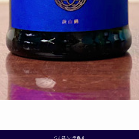
©
お酒の小売市場.