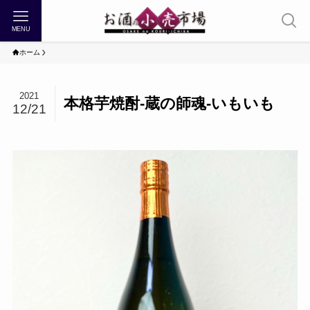
MENU
ホーム
2021
本格芋焼酎-蔵の師魂-いもいも
12/21