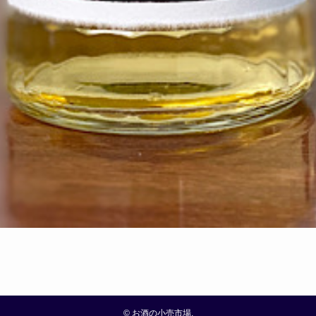
©
お酒の小売市場.