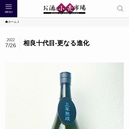
MENU
ホーム
2022
相良十代目-更なる進化
7/26