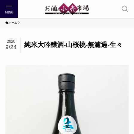
MENU
ホーム
2020
純米大吟醸酒-山桜桃-無濾過-生々
9/24