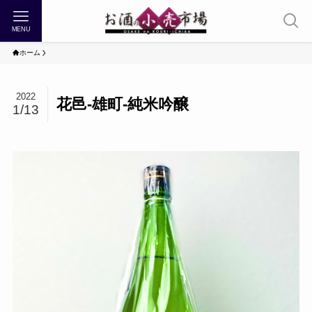
MENU
ホーム
2022
花邑-雄町-純米吟醸
1/13