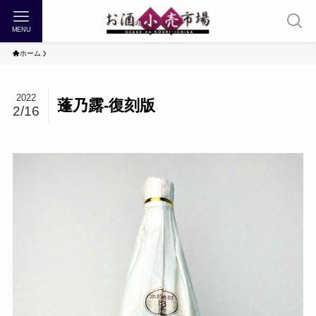
MENU
ホーム
2022
蓬乃露-復刻版
2/16