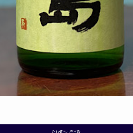
©
お酒の小売市場.