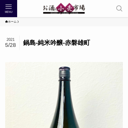
MENU
ホーム
2021
鍋島-純米吟醸-赤磐雄町
5/28