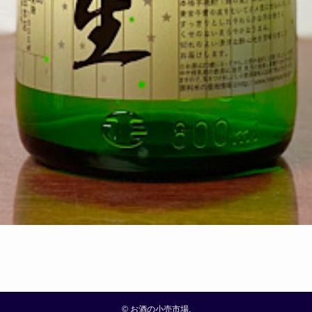
©
お酒の小売市場.