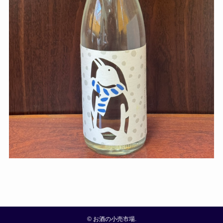
©
お酒の小売市場.