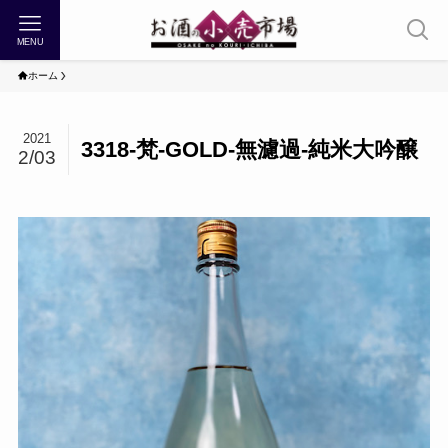
MENU
ホーム
2021
3318-梵-GOLD-無濾過-純米大吟醸
2/03