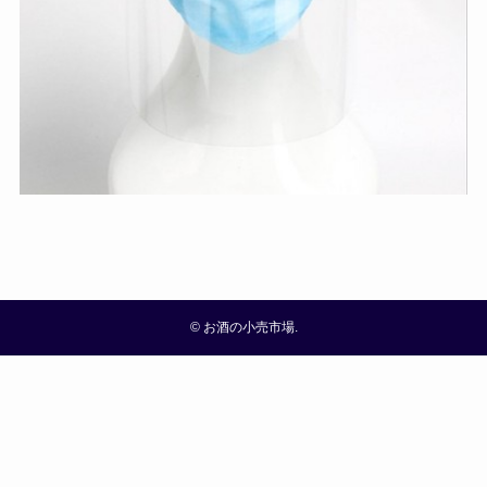
©
お酒の小売市場.