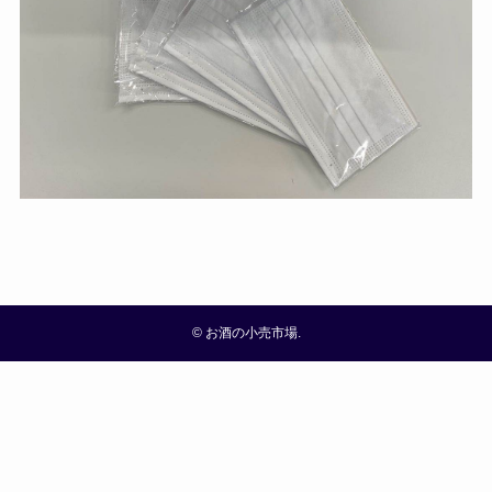
©
お酒の小売市場.