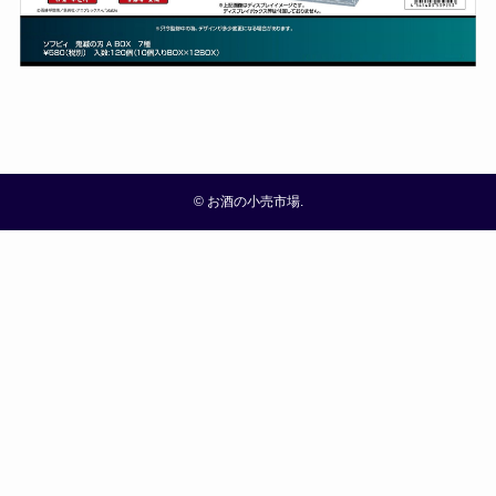
©
お酒の小売市場.