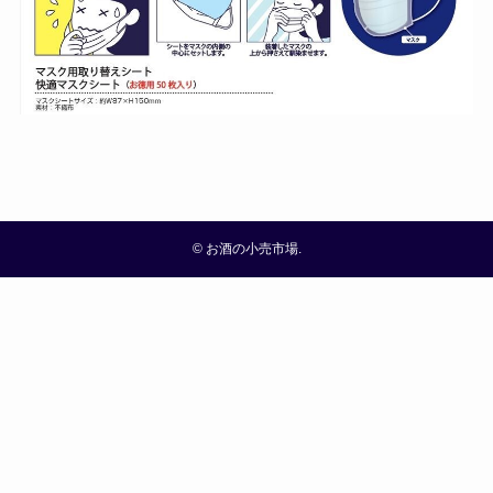
©
お酒の小売市場.