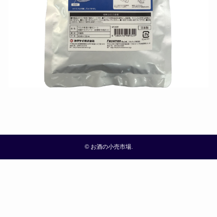
©
お酒の小売市場.