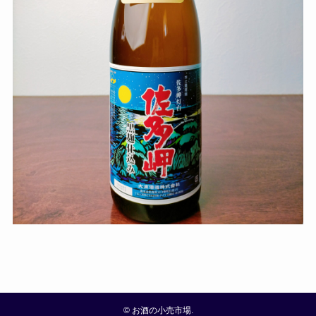
©
お酒の小売市場.