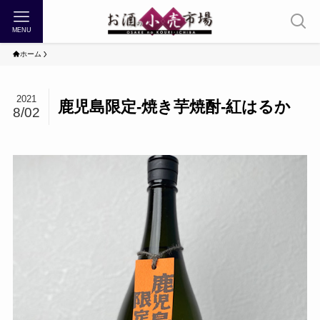
MENU
ホーム
2021
鹿児島限定-焼き芋焼酎-紅はるか
8/02