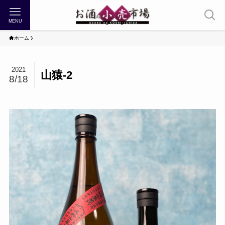
MENU
ホーム
2021
山猿-2
8/18