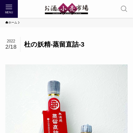
MENU
ホーム
2022
杜の妖精-蒸留直詰-3
2/18