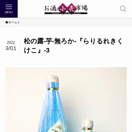
MENU
ホーム
松の露-芋-無ろか-『らりるれきく
2022
3/01
けこ』-3