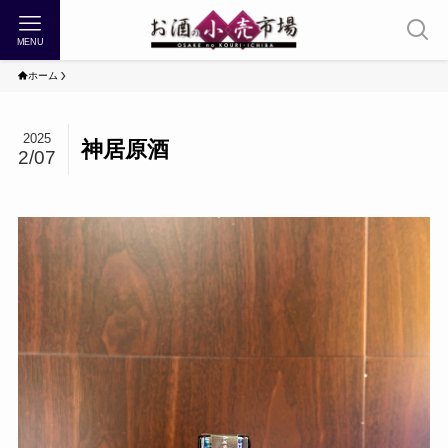
MENU
ホーム
2025
神居原酒
2/07