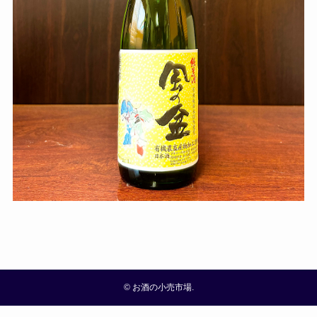
©
お酒の小売市場.