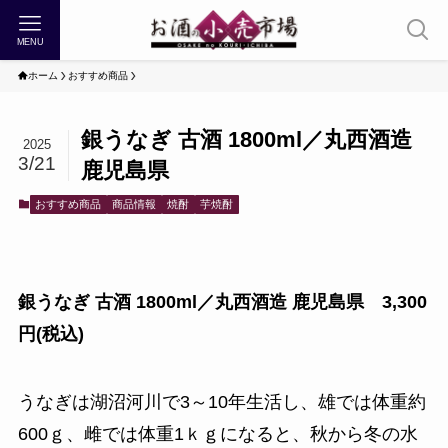
MENU
ホーム
おすすめ商品
銀うなぎ 古酒 1800ml／丸西酒造
2025
3/21
鹿児島県
おすすめ商品
商品情報
焼酎
芋焼酎
銀うなぎ 古酒 1800ml／丸西酒造 鹿児島県 3,300
円(税込)
うなぎは湖沼河川で3～10年生活し、雄では体重約
600ｇ、雌では体重1ｋｇになると、秋から冬の水