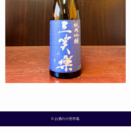
©
お酒の小売市場.