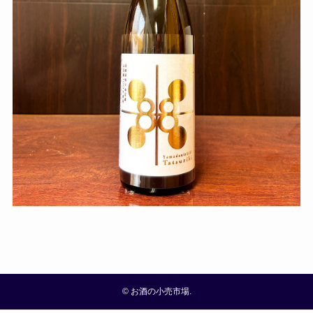
©
お酒の小売市場.