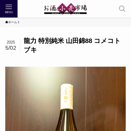
MENU
ホーム
龍力 特別純米 山田錦88 コメコト
2025
5/02
ブキ