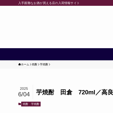
入手困難なお酒が買える店の入荷情報サイト
ホーム
焼酎
芋焼酎
2025
芋焼酎 田倉 720ml／高
6/04
焼酎
芋焼酎