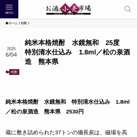
MENU
ホーム
焼酎
純米本格焼酎 水鏡無和 25度
2025
特別清水仕込み 1.8ml／松の泉酒
6/04
造 熊本県
焼酎
純米本格焼酎 水鏡無和 特別清水仕込み 1.8ml
／松の泉酒造 熊本県 2530円
蔵に敷き詰められた37トンの備長炭は、磁場を高