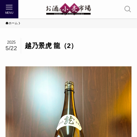
MENU
ホーム
2025
越乃景虎 龍（2）
5/22