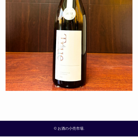
©
お酒の小売市場.