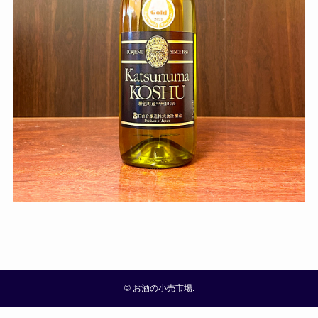
©
お酒の小売市場.