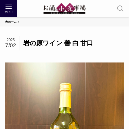
MENU
ホーム
2025
岩の原ワイン 善 白 甘口
7/02