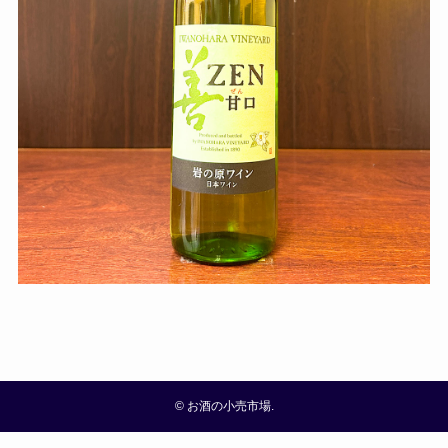
©
お酒の小売市場.