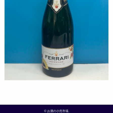
©
お酒の小売市場.