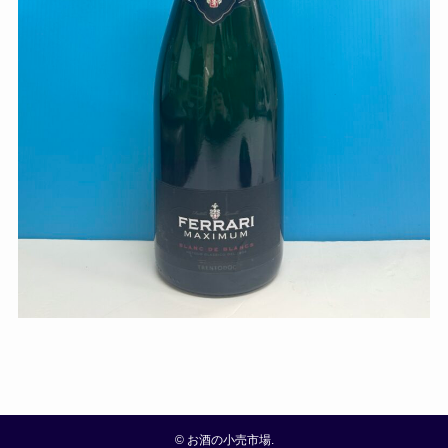
©
お酒の小売市場.