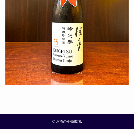
©
お酒の小売市場.