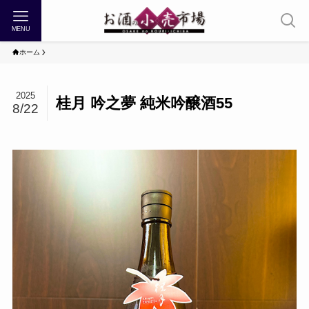
MENU
ホーム
2025
桂月 吟之夢 純米吟醸酒55
8/22